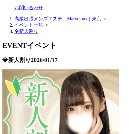
お問い合わせ
高級出張メンズエステ Marvelous｜東京
>
イベント一覧
>
💎新人割り
EVENT
イベント
💎新人割り
2026/01/17