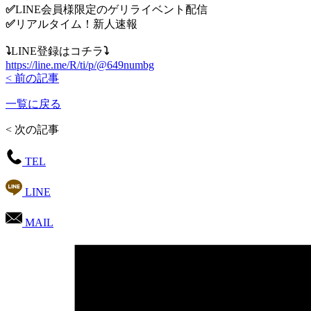
✅️
LINE会員様限定のゲリライベント配信
✅️
リアルタイム！新人速報
⤵️️
LINE登録はコチラ
⤵️️
https://line.me/R/ti/p/@649numbg
< 前の記事
一覧に戻る
< 次の記事
TEL
LINE
MAIL