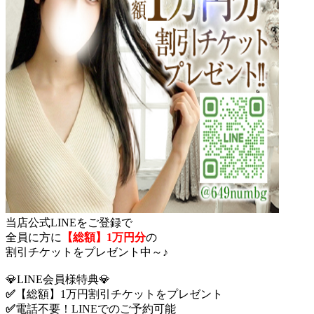
当店公式LINEをご登録で
全員に方に
【総額】1万円分
の
割引チケットをプレゼント中～♪
💎LINE会員様特典💎
✅️
【総額】1万円割引チケットをプレゼント
✅️
電話不要！LINEでのご予約可能