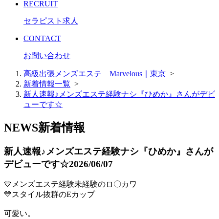
RECRUIT
セラピスト求人
CONTACT
お問い合わせ
高級出張メンズエステ Marvelous｜東京
>
新着情報一覧
>
新人速報♪メンズエステ経験ナシ『ひめか』さんがデビ
ューです☆
NEWS
新着情報
新人速報♪メンズエステ経験ナシ『ひめか』さんが
デビューです☆
2026/06/07
💛メンズエステ経験未経験のロ〇カワ
💛スタイル抜群のEカップ
可愛い。