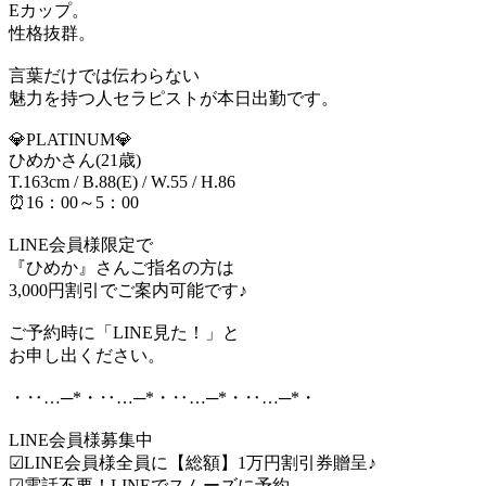
Eカップ。
性格抜群。
言葉だけでは伝わらない
魅力を持つ人セラピストが本日出勤です。
💎PLATINUM💎
ひめかさん(21歳)
T.163cm / B.88(E) / W.55 / H.86
⏰16：00～5：00
LINE会員様限定で
『ひめか』さんご指名の方は
3,000円割引でご案内可能です♪
ご予約時に「LINE見た！」と
お申し出ください。
・‥…─*・‥…─*・‥…─*・‥…─*・
LINE会員様募集中
☑LINE会員様全員に【総額】1万円割引券贈呈♪
☑電話不要！LINEでスムーズに予約