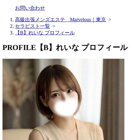
お問い合わせ
高級出張メンズエステ Marvelous｜東京
>
セラピスト一覧
>
【B】れいな プロフィール
PROFILE
【B】れいな プロフィール